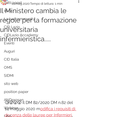
Tutti i post
18 mag 2020
Tempo di lettura: 1 min
Il Ministero cambia le
Inizia
regole per la formazione
La tua community
CID Lazio
universitaria
CIDLazio Accademy
infermieristica.....
Eventi
Auguri
CID Italia
OMS
SIDMI
sito web
position paper
ANDprosan
🧐😤😤😤 Il DM 82/2020 
DM n.82 del 
Webinar
14 maggio 2020 m
odifica i requisiti di 
docenza delle lauree per Infermieri
.
Libri