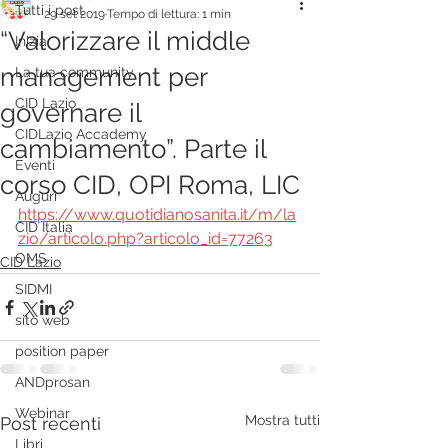
Tutti i post
29 set 2019
Tempo di lettura: 1 min
“Valorizzare il middle
Inizia
management per
La tua community
CID Lazio
governare il
CIDLazio Accademy
cambiamento”. Parte il
Eventi
corso CID, OPI Roma, LIC
Auguri
https://www.quotidianosanita.it/m/la
CID Italia
zio/articolo.php?articolo_id=77263
OMS
CID Lazio
SIDMI
sito web
position paper
ANDprosan
Webinar
Mostra tutti
Post recenti
Libri