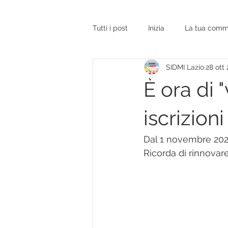
Tutti i post
Inizia
La tua comm
SIDMI Lazio
28 ott
OMS
SIDMI
sito web
È ora di
iscrizion
Dal 1 novembre 2025 
Ricorda di rinnovare