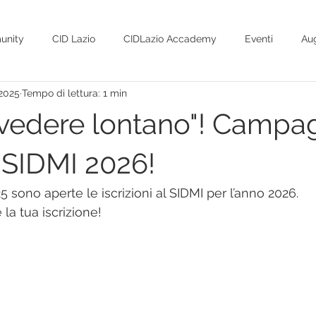
unity
CID Lazio
CIDLazio Accademy
Eventi
Aug
 2025
Tempo di lettura: 1 min
position paper
ANDprosan
Webinar
Libri
SI
 "vedere lontano"! Campa
i SIDMI 2026!
sono aperte le iscrizioni al SIDMI per l’anno 2026. 
 la tua iscrizione!