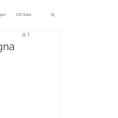
uri
CID Italia
DMI LAZIO
convegni
gna